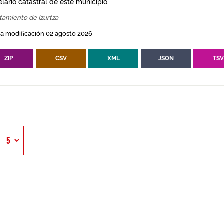
lario catastral de este municipio.
tamiento de Izurtza
a modificación 02 agosto 2026
ZIP
CSV
XML
JSON
TS