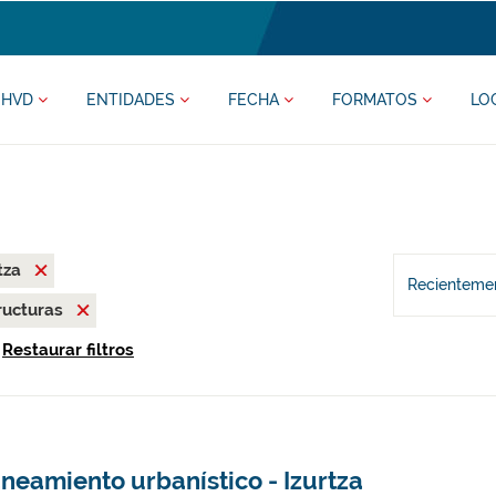
HVD
ENTIDADES
FECHA
FORMATOS
LO
tza
Recientemen
ructuras
Restaurar filtros
neamiento urbanístico - Izurtza