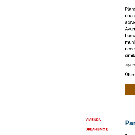
Plan
orie
apru
Ayun
homo
munic
neces
simil
Ayun
Últim
VIVIENDA
Par
URBANISMO E