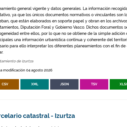
eamiento general vigente y datos generales. La información recogida
ntativo, ya que los únicos documentos normativos o vinculantes son 
eban, que están elaborados en soporte papel y obran en los archivo
tamientos, Diputación Foral y Gobierno Vasco. Dichos documentos s
geneidad entre ellos, por lo que no se obtiene de la simple adición
ipales una información urbanística continua y coherente del territor
ario para ello interpretar los diferentes planeamientos con el fin de
ar.
tamiento de Izurtza
a modificación 04 agosto 2026
CSV
XML
JSON
TSV
XLS
celario catastral - Izurtza