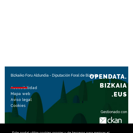
OPENDATA.
Bizkaiko Foru Aldundia
-
Diputación Foral de Bizkaia
BIZKAIA
Accesibilidad
.EUS
Mapa web
Aviso legal
Cookies
Gestionado con
Este portal utiliza
cookies
propias y de terceros para mejorar el