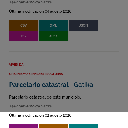
Ayuntamiento de Gatika
Última modificación 04 agosto 2026
CSV
XML
JSON
TSV
XLSX
VIVIENDA
URBANISMO E INFRAESTRUCTURAS
Parcelario catastral - Gatika
Parcelario catastral de este municipio.
Ayuntamiento de Gatika
Última modificación 02 agosto 2026