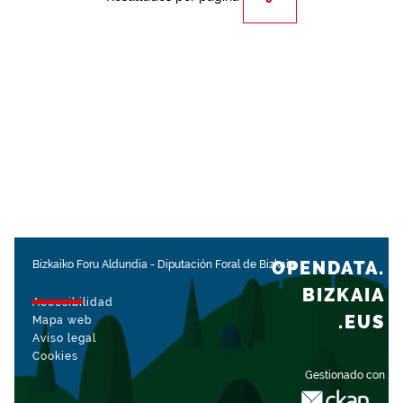
OPENDATA.
Bizkaiko Foru Aldundia
-
Diputación Foral de Bizkaia
BIZKAIA
Accesibilidad
.EUS
Mapa web
Aviso legal
Cookies
Gestionado con