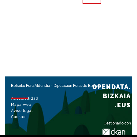
OPENDATA.
Bizkaiko Foru Aldundia
-
Diputación Foral de Bizkaia
BIZKAIA
Accesibilidad
.EUS
Mapa web
Aviso legal
Cookies
Gestionado con