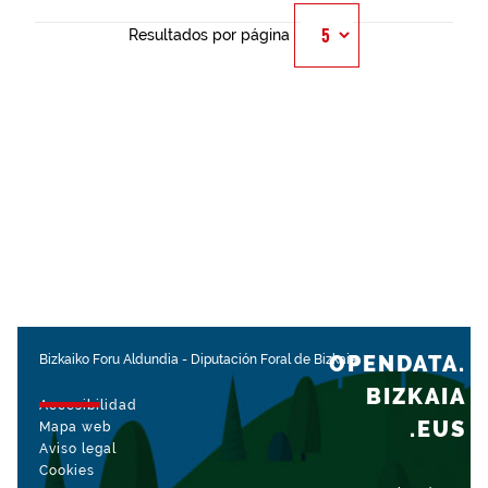
Resultados por página
OPENDATA.
Bizkaiko Foru Aldundia
-
Diputación Foral de Bizkaia
BIZKAIA
Accesibilidad
.EUS
Mapa web
Aviso legal
Cookies