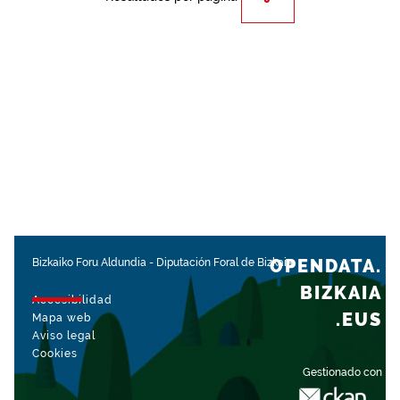
OPENDATA.
Bizkaiko Foru Aldundia
-
Diputación Foral de Bizkaia
BIZKAIA
Accesibilidad
.EUS
Mapa web
Aviso legal
Cookies
Gestionado con