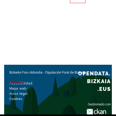
OPENDATA.
Bizkaiko Foru Aldundia
-
Diputación Foral de Bizkaia
BIZKAIA
Accesibilidad
.EUS
Mapa web
Aviso legal
Cookies
Gestionado con