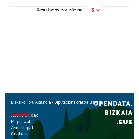
Resultados por página
OPENDATA.
Bizkaiko Foru Aldundia
-
Diputación Foral de Bizkaia
BIZKAIA
Accesibilidad
.EUS
Mapa web
Aviso legal
Cookies