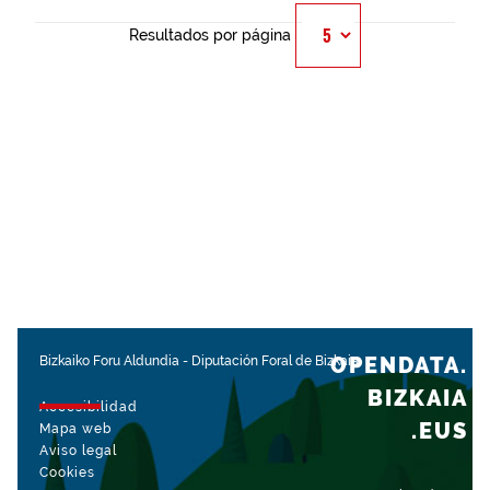
Resultados por página
OPENDATA.
Bizkaiko Foru Aldundia
-
Diputación Foral de Bizkaia
BIZKAIA
Accesibilidad
.EUS
Mapa web
Aviso legal
Cookies