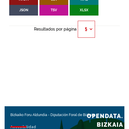
JSON
TSV
XLSX
Resultados por página
OPENDATA.
Bizkaiko Foru Aldundia
-
Diputación Foral de Bizkaia
BIZKAIA
Accesibilidad