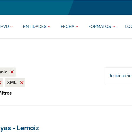
HVD
ENTIDADES
FECHA
FORMATOS
LO
moiz
Recientemen
XML
iltros
ayas - Lemoiz