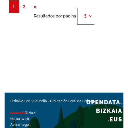
Siguiente
»
1
2
Resultados por página
OPENDATA.
Bizkaiko Foru Aldundia
-
Diputación Foral de Bizkaia
BIZKAIA
Accesibilidad
.EUS
Mapa web
Aviso legal