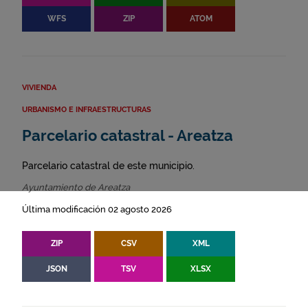
WFS
ZIP
ATOM
VIVIENDA
URBANISMO E INFRAESTRUCTURAS
Parcelario catastral - Areatza
Parcelario catastral de este municipio.
Ayuntamiento de Areatza
Última modificación 02 agosto 2026
ZIP
CSV
XML
JSON
TSV
XLSX