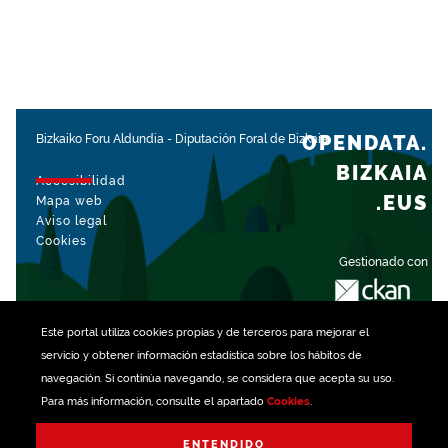
OPENDATA.
Bizkaiko Foru Aldundia
-
Diputación Foral de Bizkaia
BIZKAIA
Accesibilidad
.EUS
Mapa web
Aviso legal
Cookies
Gestionado con
Este portal utiliza
cookies
propias y de terceros para mejorar el
servicio y obtener información estadística sobre los hábitos de
navegación. Si continúa navegando, se considera que acepta su uso.
Para más información, consulte el apartado
Cookies
.
ENTENDIDO