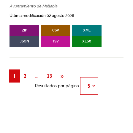
Ayuntamiento de Mallabia
Última modificación 02 agosto 2026
ZIP
CSV
XML
JSON
TSV
XLSX
Siguiente
»
Página
...
1
2
23
Resultados por página