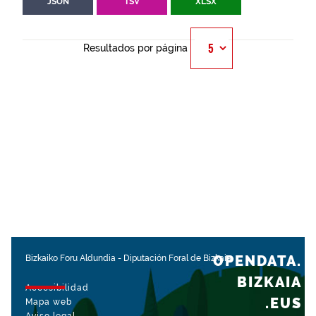
JSON
TSV
XLSX
Resultados por página
OPENDATA.
Bizkaiko Foru Aldundia
-
Diputación Foral de Bizkaia
BIZKAIA
Accesibilidad
.EUS
Mapa web