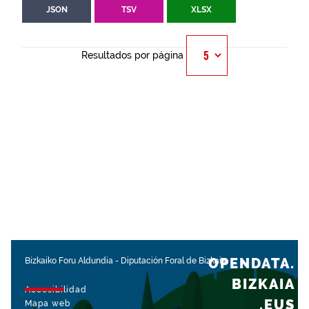
JSON
TSV
XLSX
Resultados por página
OPENDATA.
Bizkaiko Foru Aldundia
-
Diputación Foral de Bizkaia
BIZKAIA
Accesibilidad
.EUS
Mapa web