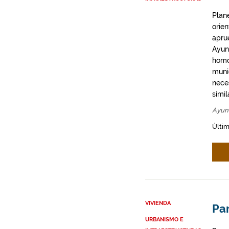
Plan
orie
apru
Ayun
homo
munic
neces
simil
Ayun
Últim
VIVIENDA
Par
URBANISMO E