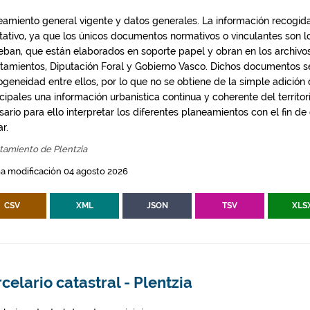
eamiento general vigente y datos generales. La información recogida
ntativo, ya que los únicos documentos normativos o vinculantes son 
eban, que están elaborados en soporte papel y obran en los archivo
tamientos, Diputación Foral y Gobierno Vasco. Dichos documentos s
geneidad entre ellos, por lo que no se obtiene de la simple adición
ipales una información urbanística continua y coherente del territor
ario para ello interpretar los diferentes planeamientos con el fin de
ar.
tamiento de Plentzia
a modificación 04 agosto 2026
CSV
XML
JSON
TSV
XLS
celario catastral - Plentzia