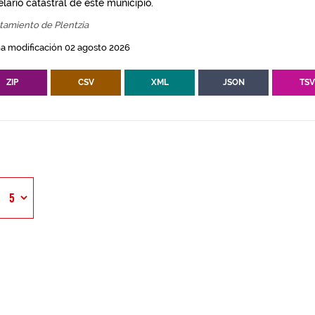
lario catastral de este municipio.
tamiento de Plentzia
a modificación 02 agosto 2026
ZIP
CSV
XML
JSON
TS