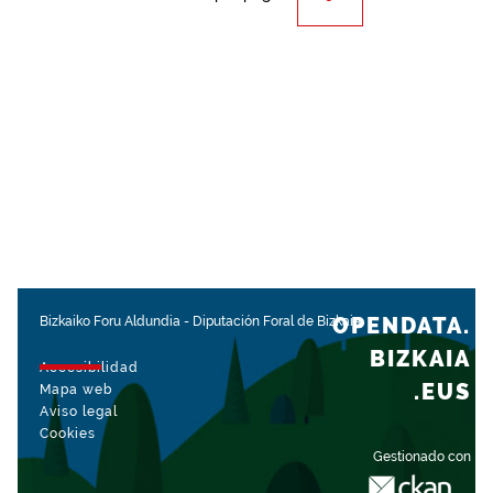
OPENDATA.
Bizkaiko Foru Aldundia
-
Diputación Foral de Bizkaia
BIZKAIA
Accesibilidad
.EUS
Mapa web
Aviso legal
Cookies
Gestionado con