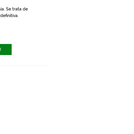
a. Se trata de
efinitiva.
X