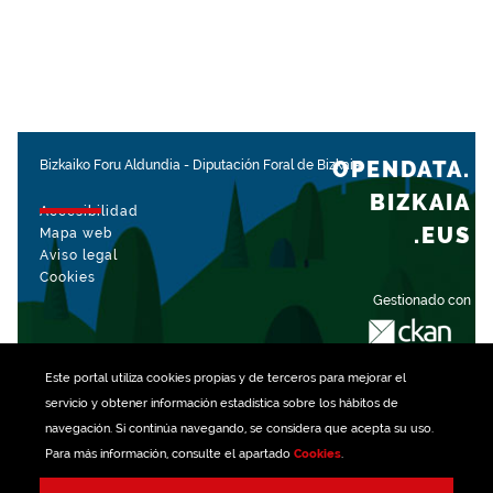
OPENDATA.
Bizkaiko Foru Aldundia
-
Diputación Foral de Bizkaia
BIZKAIA
Accesibilidad
.EUS
Mapa web
Aviso legal
Cookies
Gestionado con
Este portal utiliza
cookies
propias y de terceros para mejorar el
servicio y obtener información estadística sobre los hábitos de
navegación. Si continúa navegando, se considera que acepta su uso.
Para más información, consulte el apartado
Cookies
.