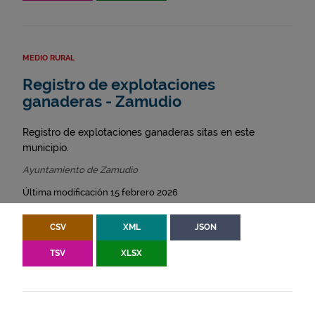
MEDIO RURAL
Registro de explotaciones
ganaderas - Zamudio
Registro de explotaciones ganaderas sitas en este
municipio.
Ayuntamiento de Zamudio
Última modificación 15 febrero 2026
CSV
XML
JSON
TSV
XLSX