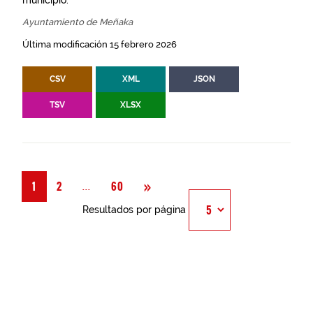
municipio.
Ayuntamiento de Meñaka
Última modificación 15 febrero 2026
CSV
XML
JSON
TSV
XLSX
Siguiente
»
Página
...
1
2
60
Resultados por página