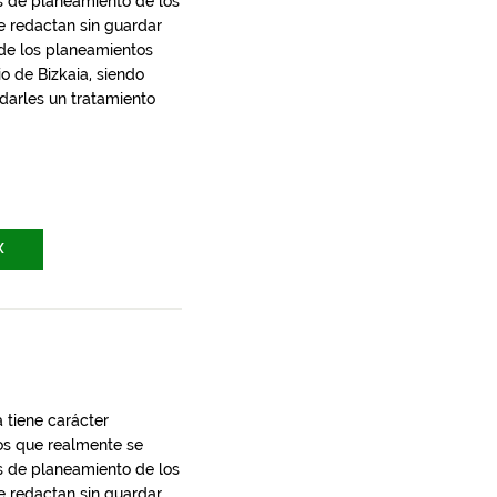
s de planeamiento de los
e redactan sin guardar
 de los planeamientos
io de Bizkaia, siendo
 darles un tratamiento
X
 tiene carácter
los que realmente se
s de planeamiento de los
e redactan sin guardar