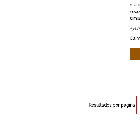
munic
neces
simil
Ayun
Últim
Resultados por página