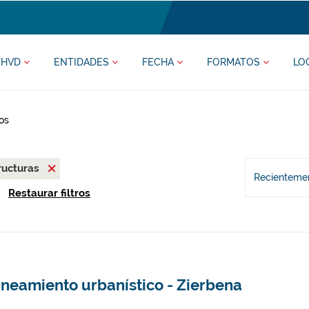
HVD
ENTIDADES
FECHA
FORMATOS
LO
os
ructuras
Recientemen
Restaurar filtros
aneamiento urbanístico - Zierbena