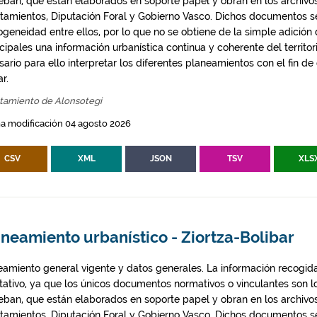
eban, que están elaborados en soporte papel y obran en los archivo
tamientos, Diputación Foral y Gobierno Vasco. Dichos documentos s
geneidad entre ellos, por lo que no se obtiene de la simple adición
ipales una información urbanística continua y coherente del territor
ario para ello interpretar los diferentes planeamientos con el fin de
ar.
tamiento de Alonsotegi
a modificación 04 agosto 2026
CSV
XML
JSON
TSV
XLS
neamiento urbanístico - Ziortza-Bolibar
eamiento general vigente y datos generales. La información recogida
ntativo, ya que los únicos documentos normativos o vinculantes son 
eban, que están elaborados en soporte papel y obran en los archivo
tamientos, Diputación Foral y Gobierno Vasco. Dichos documentos s