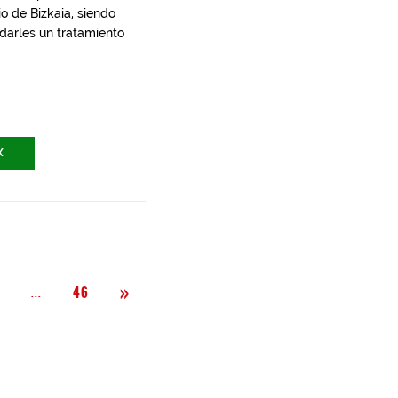
io de Bizkaia, siendo
 darles un tratamiento
X
Siguiente
»
Página
...
2
46