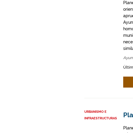
Plan
orie
apru
Ayun
homo
munic
neces
simil
Ayun
Últim
URBANISMO E
Pla
INFRAESTRUCTURAS
Plan