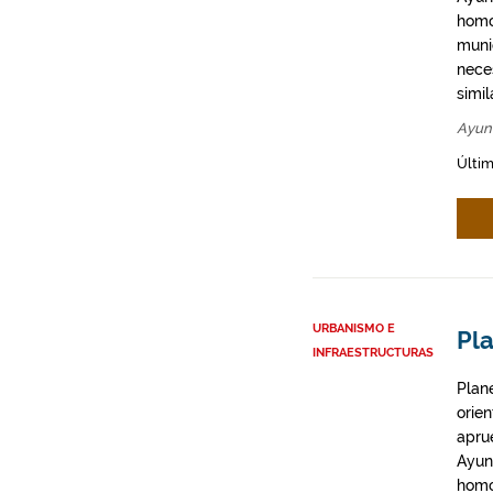
homo
munic
neces
simil
Ayunt
Últim
URBANISMO E
Pl
INFRAESTRUCTURAS
Plan
orie
apru
Ayun
homo