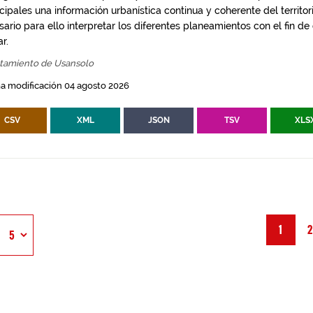
ipales una información urbanística continua y coherente del territor
ario para ello interpretar los diferentes planeamientos con el fin de
ar.
tamiento de Usansolo
a modificación 04 agosto 2026
CSV
XML
JSON
TSV
XLS
1