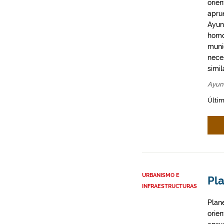
orie
apru
Ayun
homo
munic
neces
simil
Ayun
Últim
URBANISMO E
Pla
INFRAESTRUCTURAS
Plan
orie