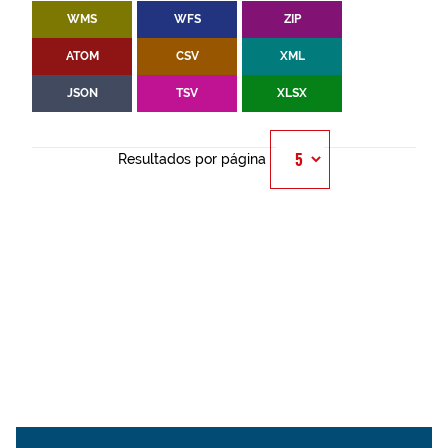
WMS
WFS
ZIP
ATOM
CSV
XML
JSON
TSV
XLSX
Resultados por página