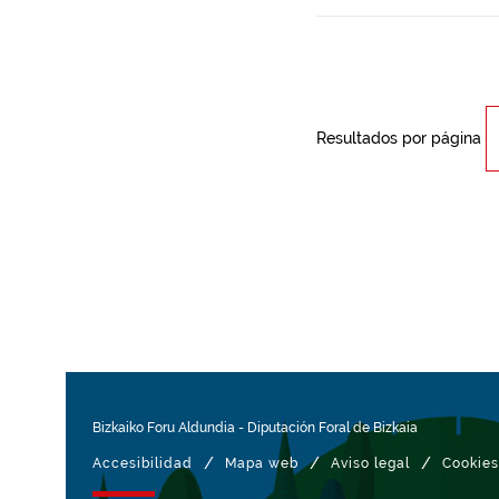
Resultados por página
Bizkaiko Foru Aldundia
-
Diputación Foral de Bizkaia
/
/
/
Accesibilidad
Mapa web
Aviso legal
Cookies