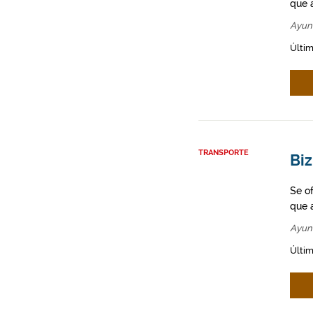
que a
Ayun
Últim
TRANSPORTE
Biz
Se o
que a
Ayun
Últim