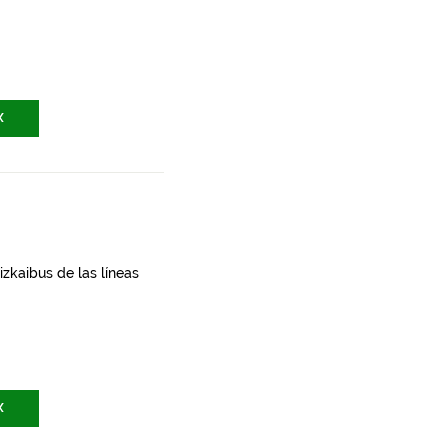
X
zkaibus de las líneas
X