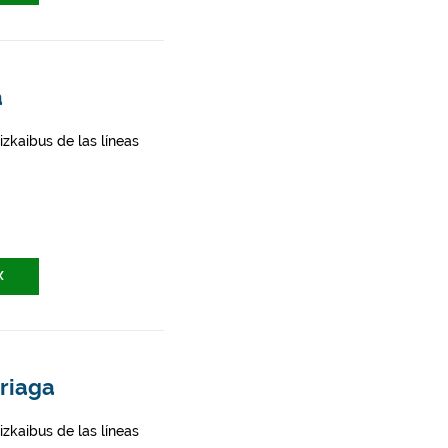
a
zkaibus de las líneas
X
rriaga
zkaibus de las líneas