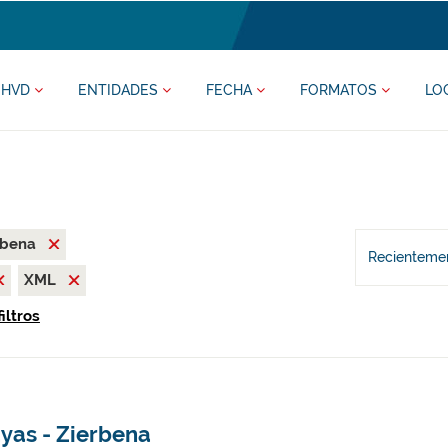
HVD
ENTIDADES
FECHA
FORMATOS
LO
rbena
Recientemen
XML
iltros
yas - Zierbena