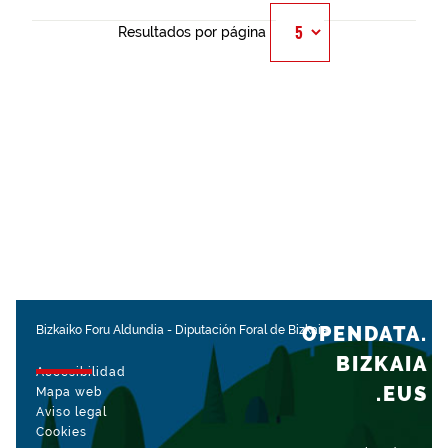
Resultados por página
OPENDATA.
Bizkaiko Foru Aldundia
-
Diputación Foral de Bizkaia
BIZKAIA
Accesibilidad
.EUS
Mapa web
Aviso legal
Cookies