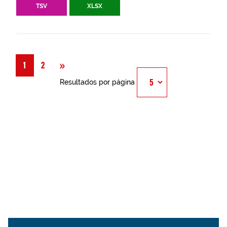
TSV
XLSX
Siguiente
»
1
2
Resultados por página