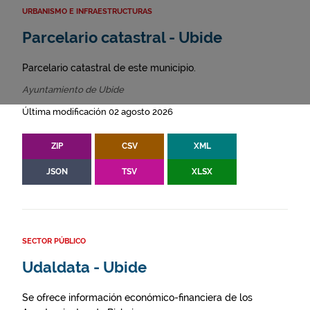
URBANISMO E INFRAESTRUCTURAS
Parcelario catastral - Ubide
Parcelario catastral de este municipio.
Ayuntamiento de Ubide
Última modificación 02 agosto 2026
ZIP
CSV
XML
JSON
TSV
XLSX
SECTOR PÚBLICO
Udaldata - Ubide
Se ofrece información económico-financiera de los