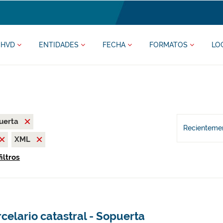
HVD
ENTIDADES
FECHA
FORMATOS
LO
uerta
Recientemen
XML
iltros
celario catastral - Sopuerta