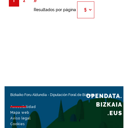
»
1
2
Resultados por página
OPENDATA.
Bizkaiko Foru Aldundia
-
Diputación Foral de Bizkaia
BIZKAIA
Accesibilidad
.EUS
Mapa web
Aviso legal
Cookies