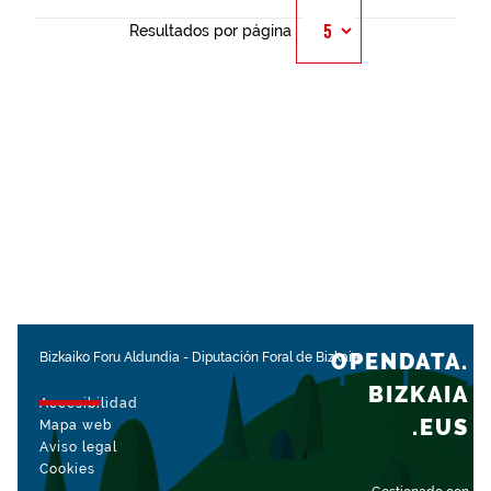
Resultados por página
OPENDATA.
Bizkaiko Foru Aldundia
-
Diputación Foral de Bizkaia
BIZKAIA
Accesibilidad
.EUS
Mapa web
Aviso legal
Cookies