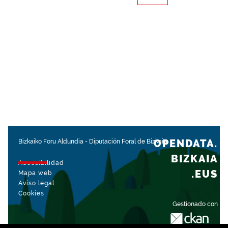
OPENDATA.
Bizkaiko Foru Aldundia
-
Diputación Foral de Bizkaia
BIZKAIA
Accesibilidad
.EUS
Mapa web
Aviso legal
Cookies
Gestionado con