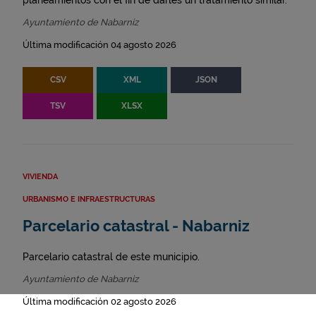
planeamientos con el fin de darles un tratamiento similar.
Ayuntamiento de Nabarniz
Última modificación 04 agosto 2026
CSV
XML
JSON
TSV
XLSX
VIVIENDA
URBANISMO E INFRAESTRUCTURAS
Parcelario catastral - Nabarniz
Parcelario catastral de este municipio.
Ayuntamiento de Nabarniz
Última modificación 02 agosto 2026