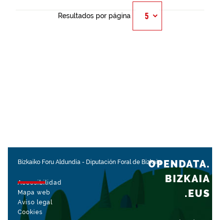
Resultados por página
OPENDATA.
Bizkaiko Foru Aldundia
-
Diputación Foral de Bizkaia
BIZKAIA
Accesibilidad
.EUS
Mapa web
Aviso legal
Cookies