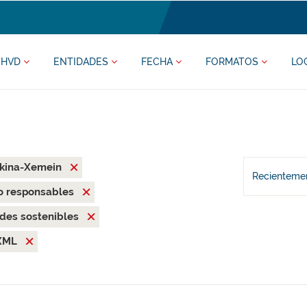
HVD
ENTIDADES
FECHA
FORMATOS
LO
rkina-Xemein
Recientemen
o responsables
des sostenibles
XML