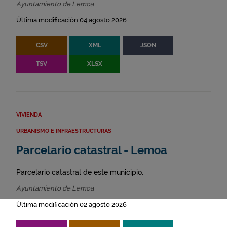
Ayuntamiento de Lemoa
Última modificación 04 agosto 2026
CSV
XML
JSON
TSV
XLSX
VIVIENDA
URBANISMO E INFRAESTRUCTURAS
Parcelario catastral - Lemoa
Parcelario catastral de este municipio.
Ayuntamiento de Lemoa
Última modificación 02 agosto 2026