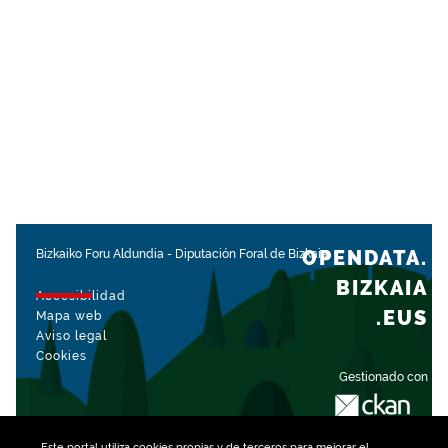
OPENDATA.
Bizkaiko Foru Aldundia
-
Diputación Foral de Bizkaia
BIZKAIA
Accesibilidad
.EUS
Mapa web
Aviso legal
Cookies
Gestionado con
Este portal utiliza
cookies
propias y de terceros para mejorar el