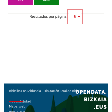
TSV
XLSX
Resultados por página
OPENDATA.
Bizkaiko Foru Aldundia
-
Diputación Foral de Bizkaia
BIZKAIA
Accesibilidad
.EUS
Mapa web
Aviso legal