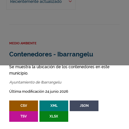
Recientemente actualizado
MEDIO AMBIENTE
Contenedores - Ibarrangelu
Se muestra la ubicación de los contenedores en este
municipio.
Ayuntamiento de Ibarrangelu
Última modificación 24 junio 2026
CSV
XML
JSON
TSV
XLSX