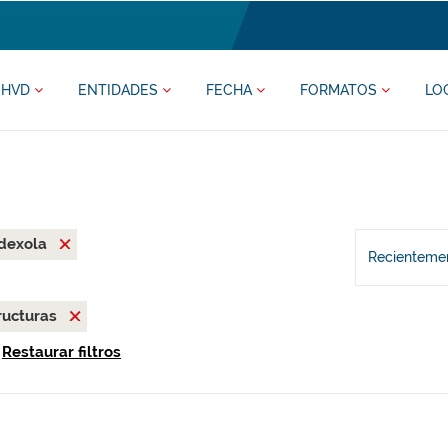
HVD
ENTIDADES
FECHA
FORMATOS
LO
rdexola
Recientemen
ructuras
Restaurar filtros