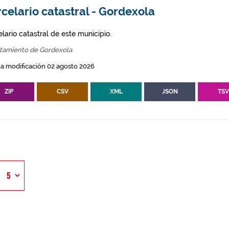
celario catastral - Gordexola
lario catastral de este municipio.
tamiento de Gordexola
a modificación 02 agosto 2026
ZIP
CSV
XML
JSON
TS