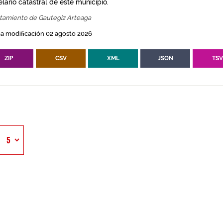
lario catastral de este municipio.
tamiento de Gautegiz Arteaga
a modificación 02 agosto 2026
ZIP
CSV
XML
JSON
TS