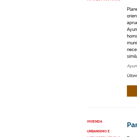
Plan
orie
apru
Ayun
homo
munic
neces
simil
Ayun
Últim
VIVIENDA
Par
URBANISMO E