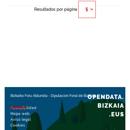
Resultados por página
OPENDATA.
Bizkaiko Foru Aldundia
-
Diputación Foral de Bizkaia
BIZKAIA
Accesibilidad
.EUS
Mapa web
Aviso legal
Cookies