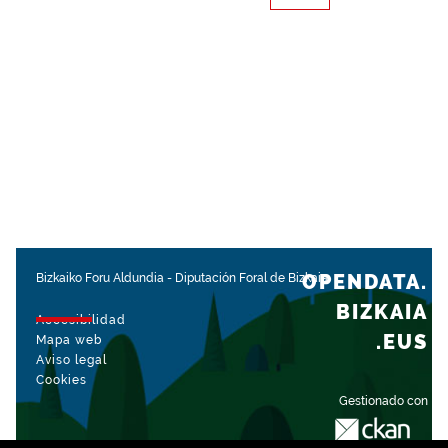
OPENDATA.
Bizkaiko Foru Aldundia
-
Diputación Foral de Bizkaia
BIZKAIA
Accesibilidad
.EUS
Mapa web
Aviso legal
Cookies
Gestionado con