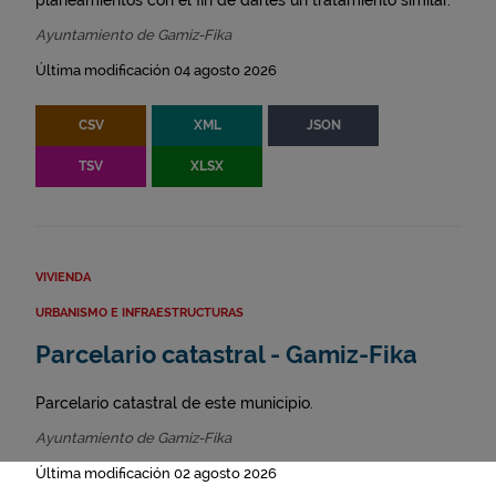
planeamientos con el fin de darles un tratamiento similar.
Ayuntamiento de Gamiz-Fika
Última modificación 04 agosto 2026
CSV
XML
JSON
TSV
XLSX
VIVIENDA
URBANISMO E INFRAESTRUCTURAS
Parcelario catastral - Gamiz-Fika
Parcelario catastral de este municipio.
Ayuntamiento de Gamiz-Fika
Última modificación 02 agosto 2026