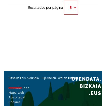
Resultados por página
OPENDATA.
Bizkaiko Foru Aldundia
-
Diputación Foral de Bizkaia
BIZKAIA
Accesibilidad
.EUS
Mapa web
Aviso legal
Cookies