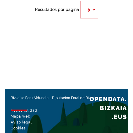
Resultados por página
OPENDATA.
Bizkaiko Foru Aldundia
-
Diputación Foral de Bizkaia
BIZKAIA
Accesibilidad
.EUS
Mapa web
Aviso legal
Cookies