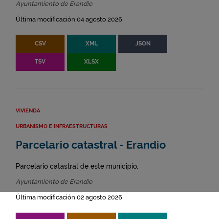
Ayuntamiento de Erandio
Última modificación 04 agosto 2026
CSV
XML
JSON
TSV
XLSX
VIVIENDA
URBANISMO E INFRAESTRUCTURAS
Parcelario catastral - Erandio
Parcelario catastral de este municipio.
Ayuntamiento de Erandio
Última modificación 02 agosto 2026