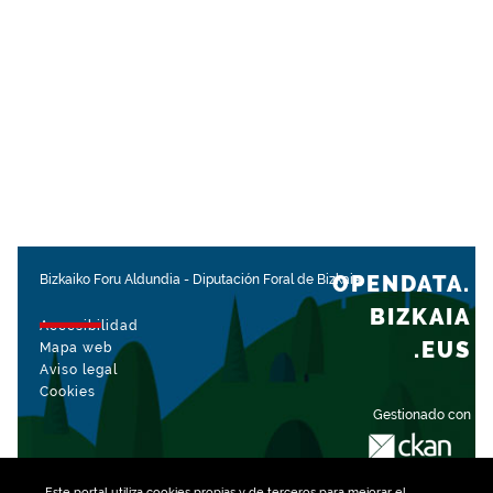
OPENDATA.
Bizkaiko Foru Aldundia
-
Diputación Foral de Bizkaia
BIZKAIA
Accesibilidad
.EUS
Mapa web
Aviso legal
Cookies
Gestionado con
Este portal utiliza
cookies
propias y de terceros para mejorar el