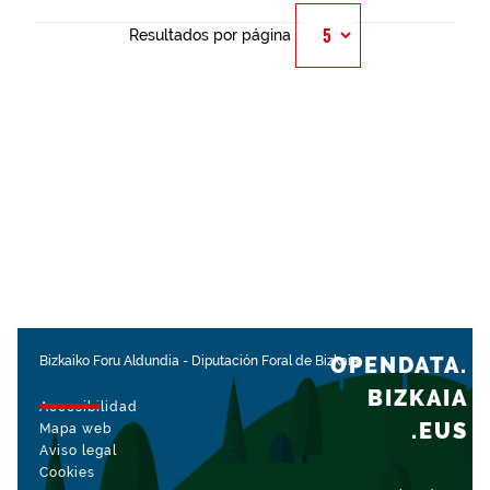
Resultados por página
OPENDATA.
Bizkaiko Foru Aldundia
-
Diputación Foral de Bizkaia
BIZKAIA
Accesibilidad
.EUS
Mapa web
Aviso legal
Cookies