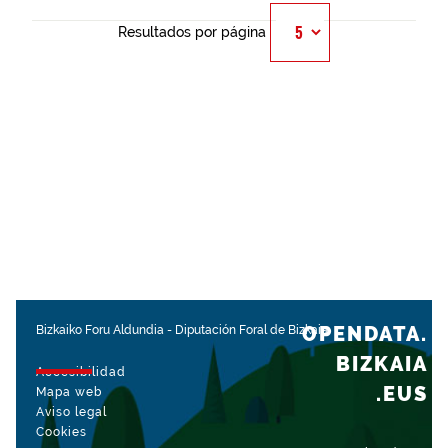
Resultados por página
OPENDATA.
Bizkaiko Foru Aldundia
-
Diputación Foral de Bizkaia
BIZKAIA
Accesibilidad
.EUS
Mapa web
Aviso legal
Cookies