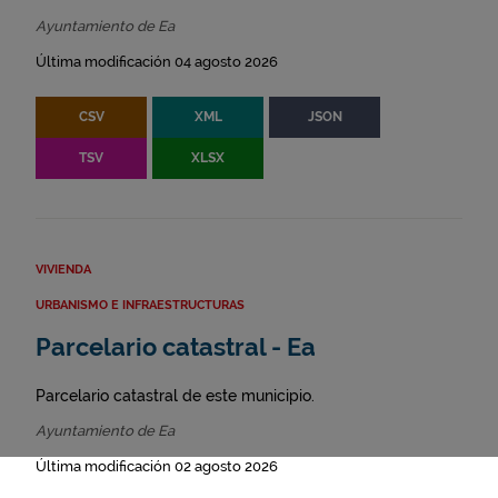
Ayuntamiento de Ea
Última modificación 04 agosto 2026
CSV
XML
JSON
TSV
XLSX
VIVIENDA
URBANISMO E INFRAESTRUCTURAS
Parcelario catastral - Ea
Parcelario catastral de este municipio.
Ayuntamiento de Ea
Última modificación 02 agosto 2026