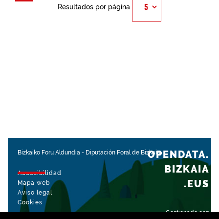
Resultados por página
OPENDATA.
Bizkaiko Foru Aldundia
-
Diputación Foral de Bizkaia
BIZKAIA
Accesibilidad
.EUS
Mapa web
Aviso legal
Cookies
Gestionado con