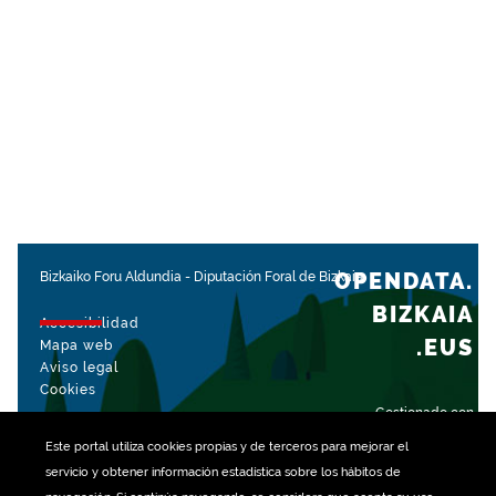
OPENDATA.
Bizkaiko Foru Aldundia
-
Diputación Foral de Bizkaia
BIZKAIA
Accesibilidad
.EUS
Mapa web
Aviso legal
Cookies
Gestionado con
Este portal utiliza
cookies
propias y de terceros para mejorar el
servicio y obtener información estadística sobre los hábitos de