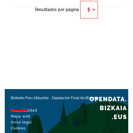
Resultados por página
OPENDATA.
Bizkaiko Foru Aldundia
-
Diputación Foral de Bizkaia
BIZKAIA
Accesibilidad
.EUS
Mapa web
Aviso legal
Cookies