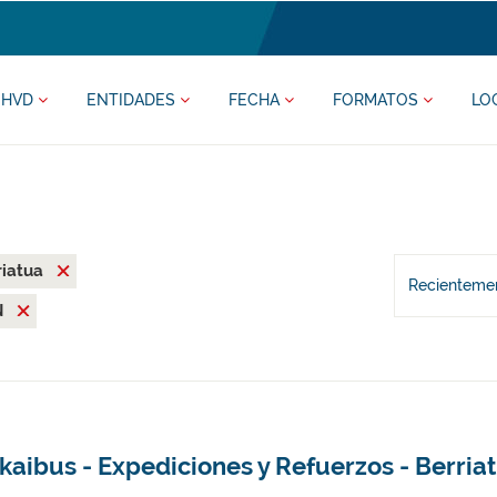
HVD
ENTIDADES
FECHA
FORMATOS
LO
riatua
Recientemen
N
kaibus - Expediciones y Refuerzos - Berria