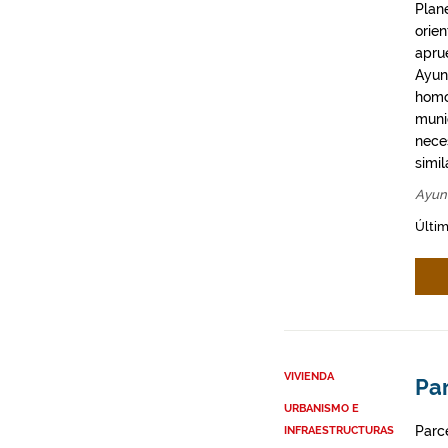
Plan
orie
apru
Ayun
homo
munic
neces
simil
Ayun
Últim
VIVIENDA
Par
URBANISMO E
Parce
INFRAESTRUCTURAS