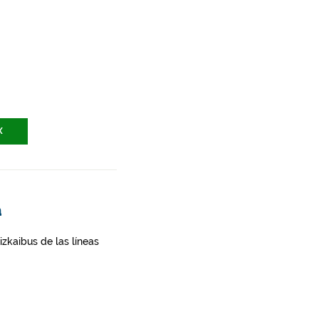
X
a
zkaibus de las líneas