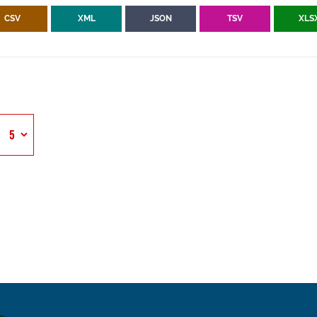
CSV
XML
JSON
TSV
XLS