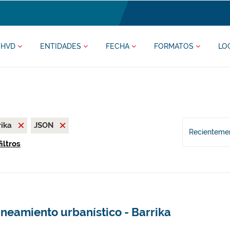
HVD
ENTIDADES
FECHA
FORMATOS
LO
rika
JSON
Recientemen
iltros
neamiento urbanístico - Barrika