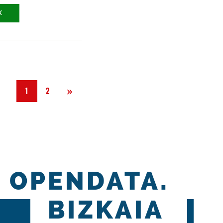
X
Siguiente
»
1
2
OPENDATA.
BIZKAIA