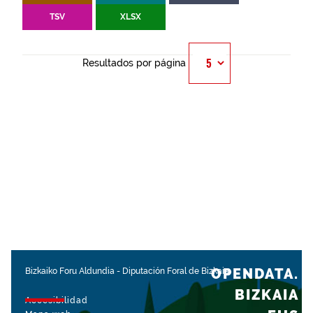
TSV
XLSX
Resultados por página
OPENDATA.
Bizkaiko Foru Aldundia
-
Diputación Foral de Bizkaia
BIZKAIA
Accesibilidad