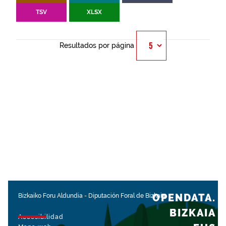
TSV
XLSX
Resultados por página
OPENDATA.
Bizkaiko Foru Aldundia
-
Diputación Foral de Bizkaia
BIZKAIA
Accesibilidad